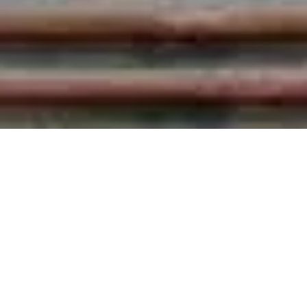
¡Escúchanos desde donde quiera
que te encuentres!
¡REPRODUCE AQUÍ!
Hora actual:
9:36:46 PM